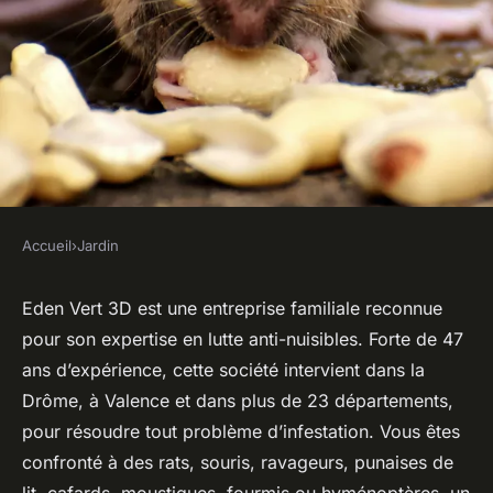
Accueil
›
Jardin
JARDIN
Luttez contre les nuisible avec
Eden Vert 3D est une entreprise familiale reconnue
pour son expertise en lutte anti-nuisibles. Forte de 47
l'entreprise Eden Vert 3D dans
ans d’expérience, cette société intervient dans la
la Drôme
Drôme, à Valence et dans plus de 23 départements,
pour résoudre tout problème d’infestation. Vous êtes
cerise
•
4 juillet 2025
•
6 min de lecture
confronté à des rats, souris, ravageurs, punaises de