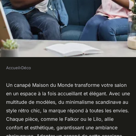
Accueil
›
Déco
DÉCO
Pourquoi adopter un canapé
Un canapé Maison du Monde transforme votre salon
en un espace à la fois accueillant et élégant. Avec une
maison du monde pour votre
multitude de modèles, du minimalisme scandinave au
salon ?
style rétro chic, la marque répond à toutes les envies.
Chaque pièce, comme le Falkor ou le Lilo, allie
cerise
•
17 février 2025
•
4 min de lecture
confort et esthétique, garantissant une ambiance