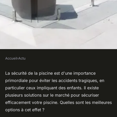
Accueil
›
Actu
ACTU
Quelles sont meilleures les
La sécurité de la piscine est d'une importance
primordiale pour éviter les accidents tragiques, en
solutions pour sécuriser sa
particulier ceux impliquant des enfants. Il existe
piscine ?
plusieurs solutions sur le marché pour sécuriser
efficacement votre piscine. Quelles sont les meilleures
cerise
•
16 juin 2023
•
2 min de lecture
options à cet effet ?