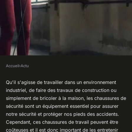
Accueil
›
Actu
ACTU
Les bonnes pratiques pour
Qu'il s'agisse de travailler dans un environnement
industriel, de faire des travaux de construction ou
prolonger la durée de vie de
simplement de bricoler à la maison, les chaussures de
vos chaussures de sécurité
sécurité sont un équipement essentiel pour assurer
notre sécurité et protéger nos pieds des accidents.
cerise
•
11 août 2023
•
3 min de lecture
Cependant, ces chaussures de travail peuvent être
coûteuses et il est donc important de les entretenir